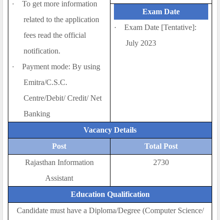
·
To get more information
Exam Dat
e
related to the application
·
Exam Date [Tentative]:
fees read the official
July 2023
notification.
·
Payment mode: By using
Emitra/C.S.C.
Centre/Debit/ Credit/ Net
Banking
Vacancy Details
Post
Total Post
Rajasthan Information
2730
Assistant
Education Qualification
Candidate must have a Diploma/Degree (Computer Science/