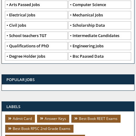
Arts Passed Jobs
Computer Science
Electrical Jobs
Mechanical Jobs
Civil Jobs
Scholarship Data
School teachers TGT
Intermediate Candidates
Qualifications of PhD
Engineering Jobs
Degree Holder Jobs
Bsc Paased Data
POPULAR JOBS
LABELS
Admit Card
Answer Keys
Best Book REET Exams
Best Book RPSC 2nd Grade Exams