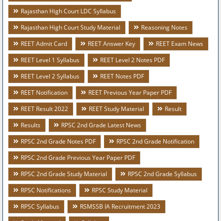
Rajasthan High Court LDC Syllabus
Rajasthan High Court Study Material
Reasoning Notes
REET Admit Card
REET Answer Key
REET Exam News
REET Level 1 Syllabus
REET Level 2 Notes PDF
REET Level 2 Syllabus
REET Notes PDF
REET Notification
REET Previous Year Paper PDF
REET Result 2022
REET Study Material
Result
Results
RPSC 2nd Grade Latest News
RPSC 2nd Grade Notes PDF
RPSC 2nd Grade Notification
RPSC 2nd Grade Previous Year Paper PDF
RPSC 2nd Grade Study Material
RPSC 2nd Grade Syllabus
RPSC Notifications
RPSC Study Material
RPSC Syllabus
RSMSSB IA Recruitment 2023