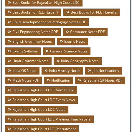
Best Books for Rajasthan High Court LDC
Best Books For REET Level 1
Best Books For REET Level 2
Child Development and Pedagogy Notes PDF
Civil Engineering Notes PDF
Computer Notes PDF
English Grammar Notes
Exams News
Exams Syllabus
General Science Notes
Hindi Grammar Notes
India Geography Notes
India GK Notes
India History Notes
Job Notifications
Math Notes PDF
Notification
Rajasthan GK Notes PDF
Rajasthan High Court LDC Admit Card
Rajasthan High Court LDC Exam News
Rajasthan High Court LDC Notes
Rajasthan High Court LDC Previous Year Papers
Rajasthan High Court LDC Recruitment