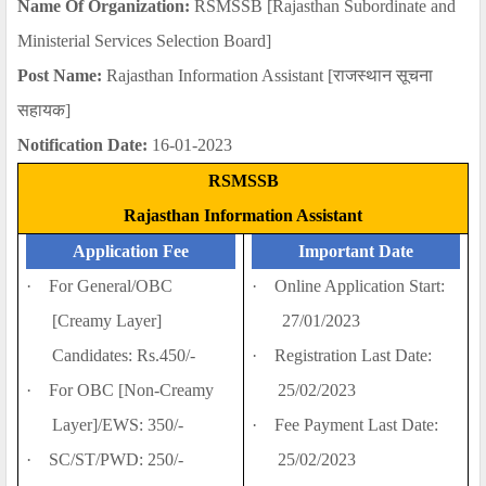
Name Of Organization:
RSMSSB [Rajasthan Subordinate and
Ministerial Services Selection Board]
Post Name
:
Rajasthan Information Assistant [
राजस्थान सूचना
सहायक
]
Notification Date
:
16
-0
1
-202
3
RSMSSB
Rajasthan Information Assistant
Application Fee
Important Date
·
For General/OBC
·
Online Application Start:
[Creamy Layer]
27/01/2023
Candidates: Rs.450/-
·
Registration Last Date:
·
For OBC [Non-Creamy
25/02/
202
3
Layer]/EWS: 350/-
·
Fee Payment Last Date:
·
SC/ST/PWD: 250/-
25/02/
202
3