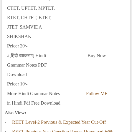
CTET, UPTET, MPTET,
RTET, CHTET, BTET,
JTET, SAMVIDA
SHIKSHAK
Price:
20/-
#[
हिंदी व्याकरण]
Hindi
Buy Now
Grammar Notes PDF
Download
Price:
10/-
More Hindi Grammar Notes
Follow ME
in Hindi Pdf Free Download
Also View:
·
REET Level-2 Previous & Expected Year Cut-Off
·
REET Previous Year Question Papers Download With