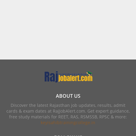
ABOUT US
Discover the latest Rajasthan job updates, results, admit
cards & exam dates at RajJobAlert.com. Get expert guidance,
free study materials for REET, RAS, RSMSSB, RPSC & more:
keyisahibtrainingcollege.in