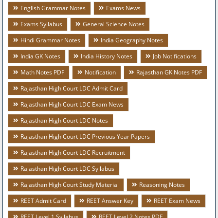
English Grammar Notes
Exams News
Exams Syllabus
General Science Notes
Hindi Grammar Notes
India Geography Notes
India GK Notes
India History Notes
Job Notifications
Math Notes PDF
Notification
Rajasthan GK Notes PDF
Rajasthan High Court LDC Admit Card
Rajasthan High Court LDC Exam News
Rajasthan High Court LDC Notes
Rajasthan High Court LDC Previous Year Papers
Rajasthan High Court LDC Recruitment
Rajasthan High Court LDC Syllabus
Rajasthan High Court Study Material
Reasoning Notes
REET Admit Card
REET Answer Key
REET Exam News
REET Level 1 Syllabus
REET Level 2 Notes PDF