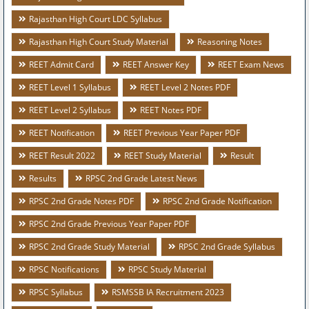
Rajasthan High Court LDC Syllabus
Rajasthan High Court Study Material
Reasoning Notes
REET Admit Card
REET Answer Key
REET Exam News
REET Level 1 Syllabus
REET Level 2 Notes PDF
REET Level 2 Syllabus
REET Notes PDF
REET Notification
REET Previous Year Paper PDF
REET Result 2022
REET Study Material
Result
Results
RPSC 2nd Grade Latest News
RPSC 2nd Grade Notes PDF
RPSC 2nd Grade Notification
RPSC 2nd Grade Previous Year Paper PDF
RPSC 2nd Grade Study Material
RPSC 2nd Grade Syllabus
RPSC Notifications
RPSC Study Material
RPSC Syllabus
RSMSSB IA Recruitment 2023