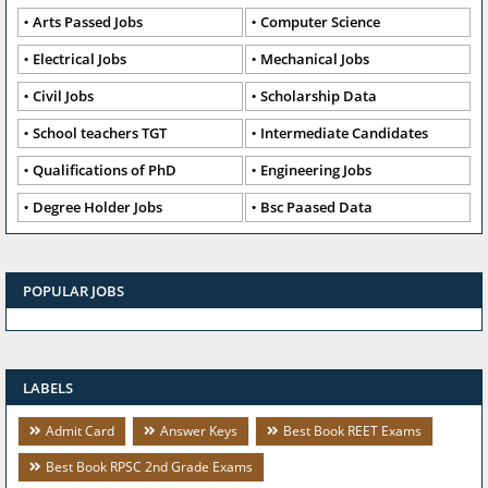
Arts Passed Jobs
Computer Science
Electrical Jobs
Mechanical Jobs
Civil Jobs
Scholarship Data
School teachers TGT
Intermediate Candidates
Qualifications of PhD
Engineering Jobs
Degree Holder Jobs
Bsc Paased Data
POPULAR JOBS
LABELS
Admit Card
Answer Keys
Best Book REET Exams
Best Book RPSC 2nd Grade Exams