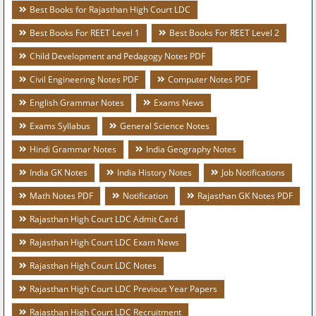
Best Books for Rajasthan High Court LDC
Best Books For REET Level 1
Best Books For REET Level 2
Child Development and Pedagogy Notes PDF
Civil Engineering Notes PDF
Computer Notes PDF
English Grammar Notes
Exams News
Exams Syllabus
General Science Notes
Hindi Grammar Notes
India Geography Notes
India GK Notes
India History Notes
Job Notifications
Math Notes PDF
Notification
Rajasthan GK Notes PDF
Rajasthan High Court LDC Admit Card
Rajasthan High Court LDC Exam News
Rajasthan High Court LDC Notes
Rajasthan High Court LDC Previous Year Papers
Rajasthan High Court LDC Recruitment